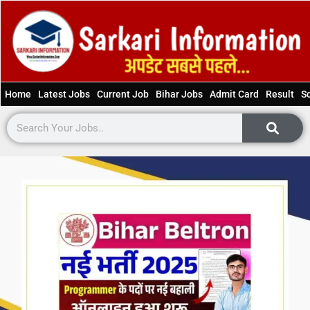
Home
Latest Jobs
Current Job
Bihar Jobs
Admit Card
Result
S