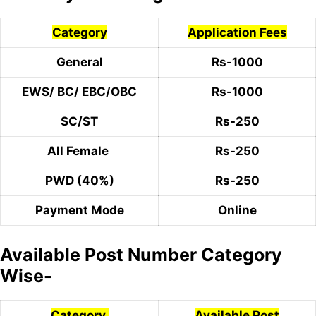
Category
Application Fees
General
Rs-1000
EWS/ BC/ EBC/OBC
Rs-1000
SC/ST
Rs-250
All Female
Rs-250
PWD (40%)
Rs-250
Payment Mode
Online
Available Post Number Category
Wise-
Category
Available Post