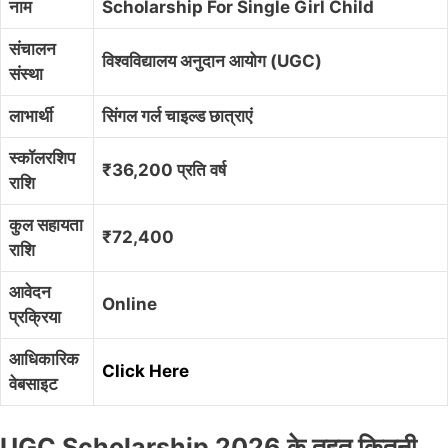
नाम
Scholarship For Single Girl Child
संचालन
विश्वविद्यालय अनुदान आयोग (UGC)
संस्था
लाभार्थी
सिंगल गर्ल चाइल्ड छात्राएं
स्कॉलरशिप
₹36,200 प्रति वर्ष
राशि
कुल सहायता
₹72,400
राशि
आवेदन
Online
प्रक्रिया
आधिकारिक
Click Here
वेबसाइट
UGC Scholarship 2026 के तहत कितनी