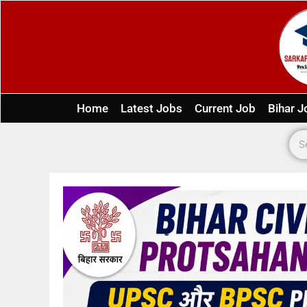
Home
Latest Jobs
Current Job
Bihar J