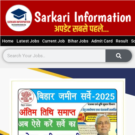
Home
Latest Jobs
Current Job
Bihar Jobs
Admit Card
Result
S