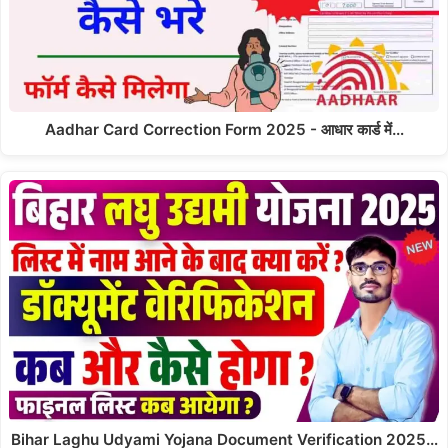
Aadhar Card Correction Form 2025 - आधार कार्ड में…
Bihar Laghu Udyami Yojana Document Verification 2025…