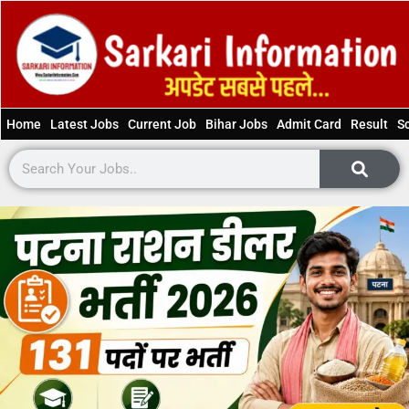
Home
Latest Jobs
Current Job
Bihar Jobs
Admit Card
Result
S