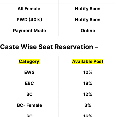
All Female
Notify Soon
PWD (40%)
Notify Soon
Payment Mode
Online
Caste Wise Seat Reservation –
Category
Available Post
EWS
10%
EBC
18%
BC
12%
BC- Female
3%
SC
16%