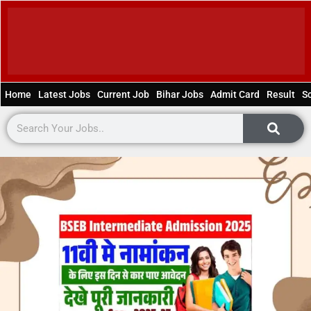
Home
Latest Jobs
Current Job
Bihar Jobs
Admit Card
Result
S