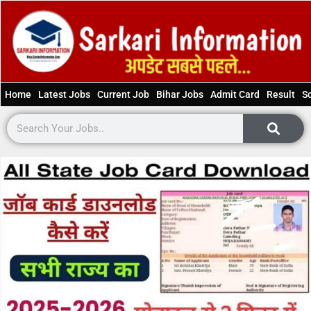
Home
Latest Jobs
Current Job
Bihar Jobs
Admit Card
Result
S