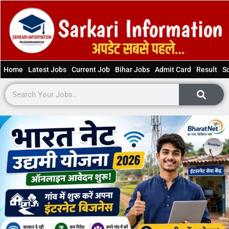
Home
Latest Jobs
Current Job
Bihar Jobs
Admit Card
Result
S