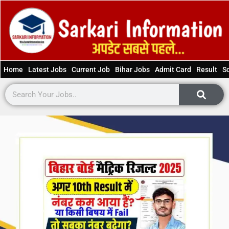
Home
Latest Jobs
Current Job
Bihar Jobs
Admit Card
Result
S