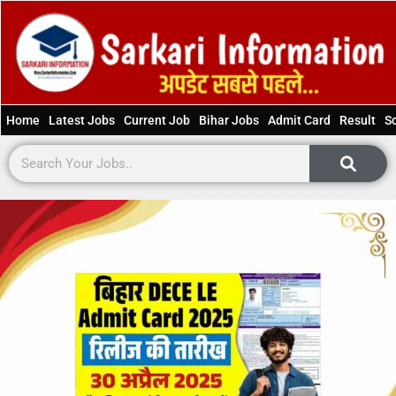
Home
Latest Jobs
Current Job
Bihar Jobs
Admit Card
Result
S