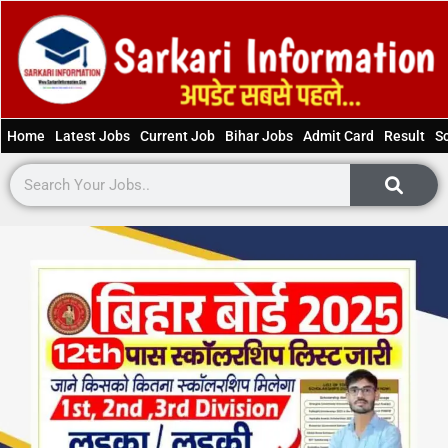
Home
Latest Jobs
Current Job
Bihar Jobs
Admit Card
Result
S