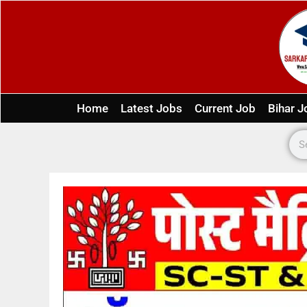
Home
Latest Jobs
Current Job
Bihar J