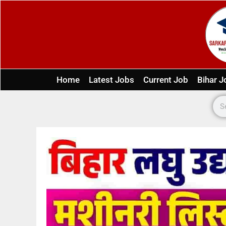
Home
Latest Jobs
Current Job
Bihar J