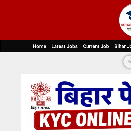
Home
Latest Jobs
Current Job
Bihar J