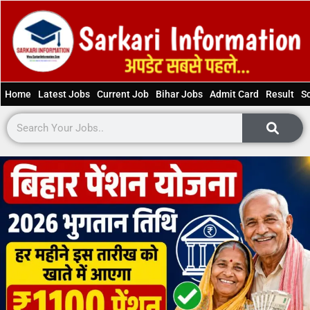
Home
Latest Jobs
Current Job
Bihar Jobs
Admit Card
Result
S