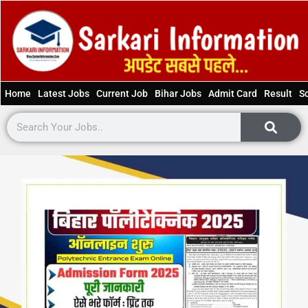
Home
Latest Jobs
Current Job
Bihar Jobs
Admit Card
Result
S