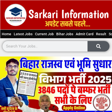
Home
Latest Jobs
Current Job
Bihar Jobs
Admit Card
Result
S