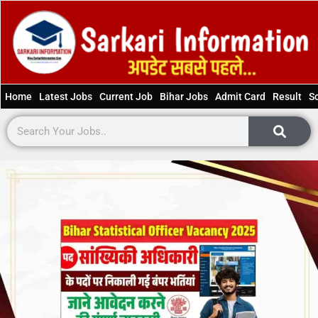
Home
Latest Jobs
Current Job
Bihar Jobs
Admit Card
Result
S