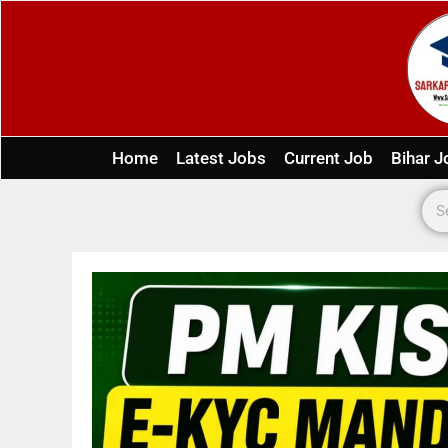
Home
Latest Jobs
Current Job
Bihar J