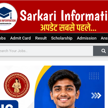
obs
Admit Card
Result
Scholarship
Admission
Ans