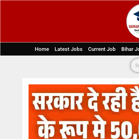
Home
Latest Jobs
Current Job
Bihar J