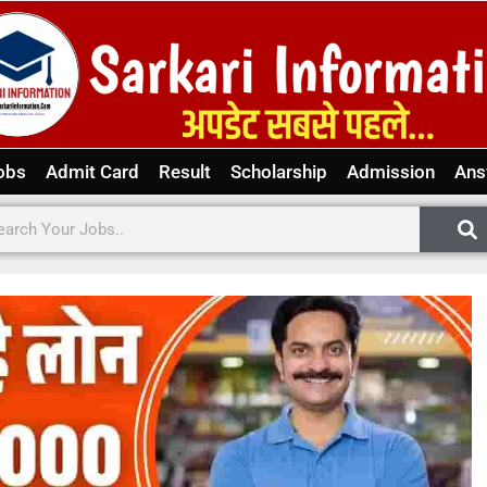
obs
Admit Card
Result
Scholarship
Admission
Ans