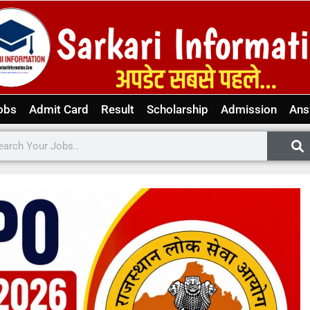
obs
Admit Card
Result
Scholarship
Admission
Ans