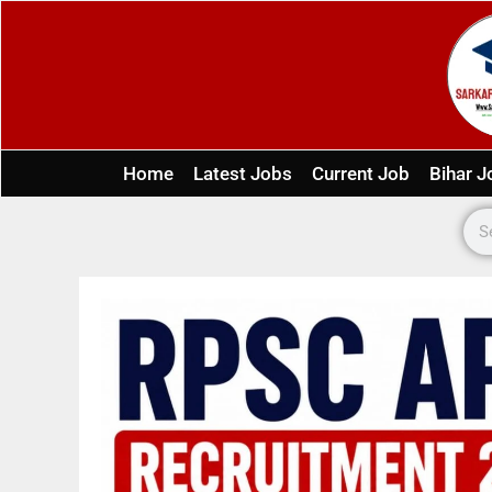
Home
Latest Jobs
Current Job
Bihar J