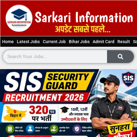
Home
Latest Jobs
Current Job
Bihar Jobs
Admit Card
Result
S