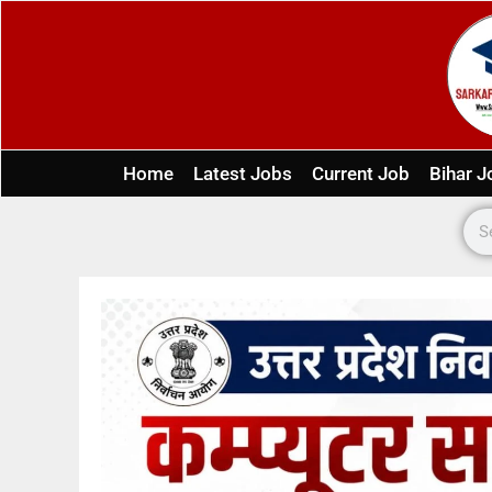
Home
Latest Jobs
Current Job
Bihar J