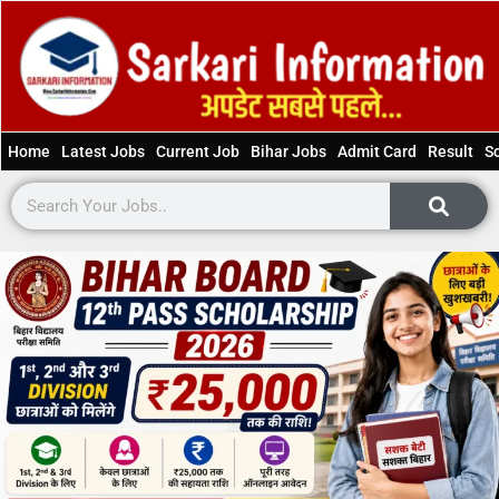
Home
Latest Jobs
Current Job
Bihar Jobs
Admit Card
Result
S