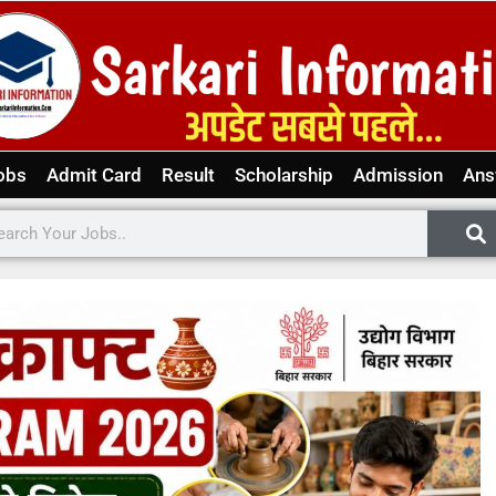
obs
Admit Card
Result
Scholarship
Admission
Ans