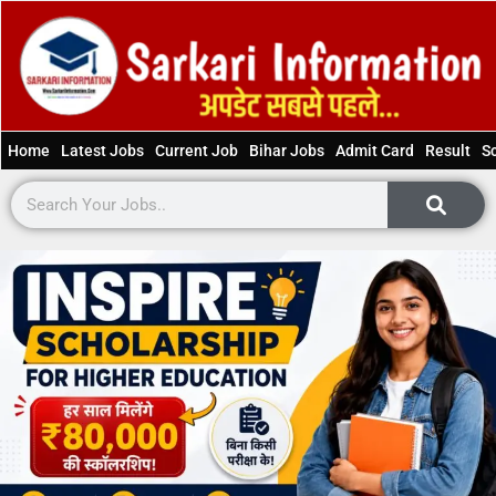
Home
Latest Jobs
Current Job
Bihar Jobs
Admit Card
Result
S