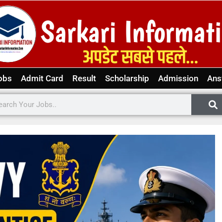
obs
Admit Card
Result
Scholarship
Admission
Ans