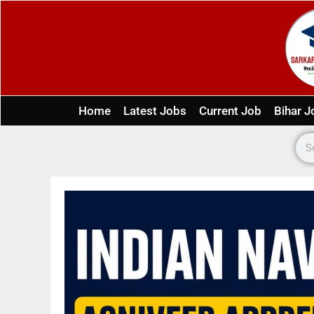
Home
Latest Jobs
Current Job
Bihar J