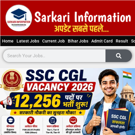
Home
Latest Jobs
Current Job
Bihar Jobs
Admit Card
Result
S