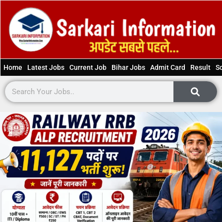
Home
Latest Jobs
Current Job
Bihar Jobs
Admit Card
Result
S