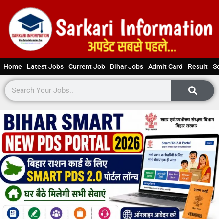
Home
Latest Jobs
Current Job
Bihar Jobs
Admit Card
Result
S