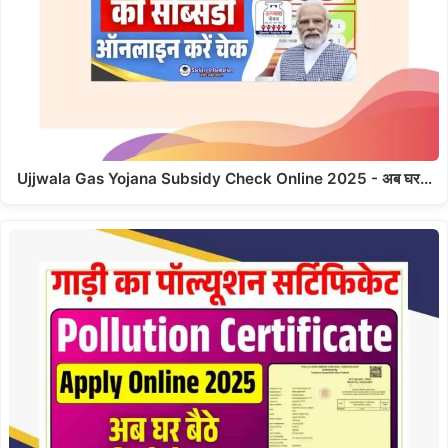
Ujjwala Gas Yojana Subsidy Check Online 2025 - अब घर…